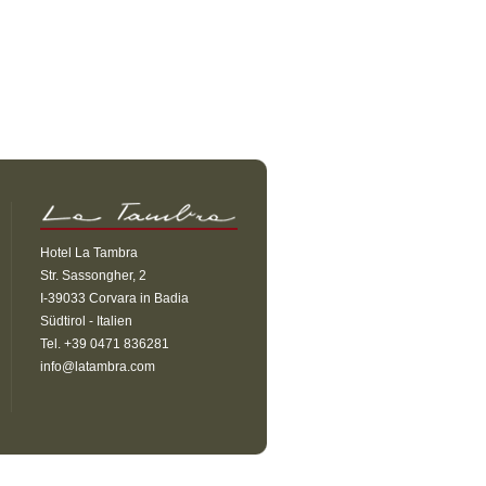
Hotel La Tambra
Str. Sassongher, 2
I-39033 Corvara in Badia
Südtirol - Italien
Tel. +39 0471 836281
info@latambra.com