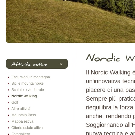
Il Nordic Walking 
Escursioni in montagna
un‘innovativa tecn
Bici e mountainbike
piacere di una pa
Scalate e vie ferrate
Nordic walking
Sempre più pratica
Golf
riequilibra la forz
Altre attività
anche, rendendo pi
Mountain Pass
Mappa estiva
Soggiornando all’
Offerte estate attiva
nuova tecnica e ap
Fotogallery