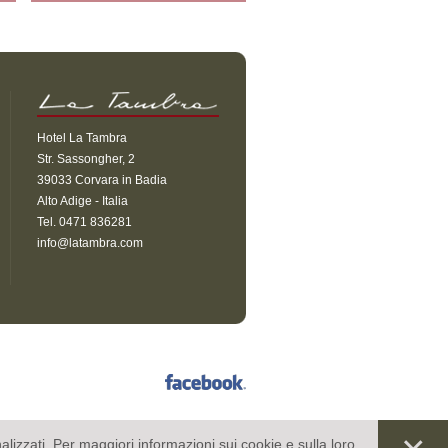
Hotel La Tambra
Str. Sassongher, 2
39033 Corvara in Badia
Alto Adige - Italia
Tel. 0471 836281
info@latambra.com
alizzati. Per maggiori informazioni sui cookie e sulla loro