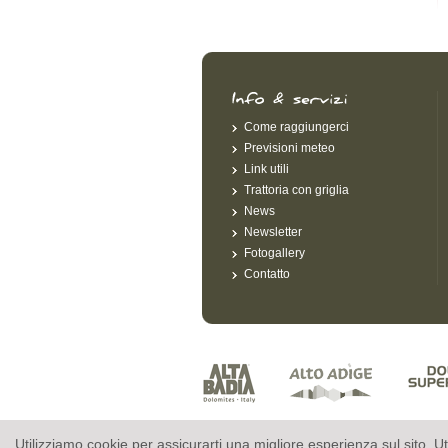
Come raggiungerci
Previsioni meteo
Link utili
Trattoria con griglia
News
Newsletter
Fotogallery
Contatto
Utilizziamo cookie per assicurarti una migliore esperienza sul sito. Ut