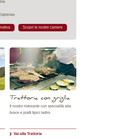
ina
'Espresso
nativa
Scopri le nostre camere
Il nostro ristorante con specialità alla
brace e piatti tipici ladini.
Vai alla Trattoria