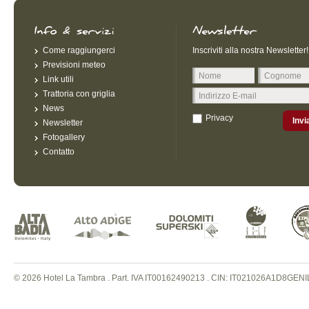
Come raggiungerci
Inscriviti alla nostra Newsletter!
Previsioni meteo
Link utili
Trattoria con griglia
News
Privacy
Invi
Newsletter
Fotogallery
Contatto
© 2026 Hotel La Tambra . Part. IVA IT00162490213
.
CIN: IT021026A1D8GENI